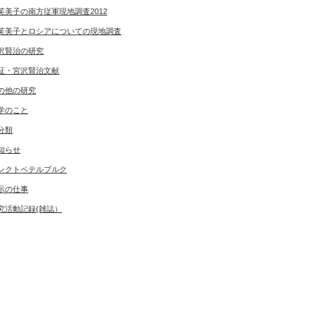
芙美子の南方従軍現地調査2012
芙美子とロシアについての現地調査
沢賢治の研究
証・宮沢賢治文献
の他の研究
学のこと
分類
知らせ
ンクトペテルブルク
示の仕事
究活動記録(雑誌）