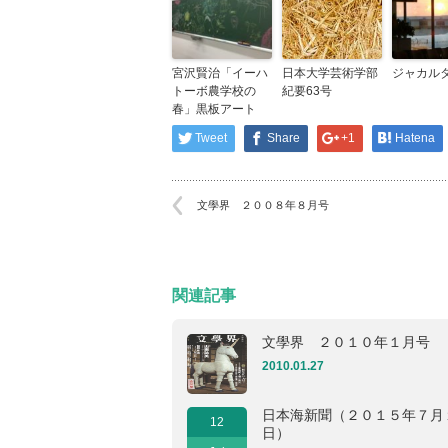
宮沢賢治「イーハ
日本大学芸術学部
ジャカル
トーボ農学校の
紀要63号
春」黒板アート
Tweet
Share
+1
Hatena
文學界 ２００８年８月号
関連記事
文學界 ２０１０年１月号
2010.01.27
日本海新聞（２０１５年７月
12
日）