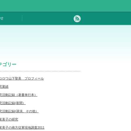
せ
テゴリー
コロワ山下聖美 プロフィール
究業績
究活動記録（著書単行本）
究活動記録(新聞）
究活動記録(講演、その他）
芙美子の研究
芙美子の南方従軍現地調査2011