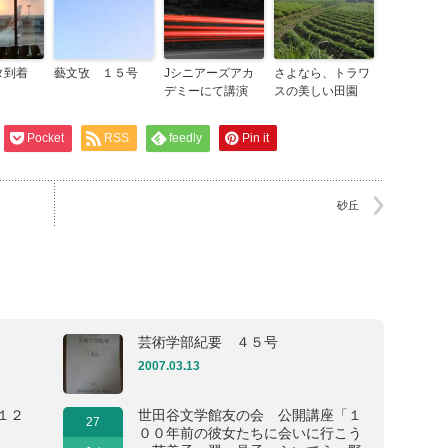
タ到着
藝文攷 １５号
Jシニアーズアカ
さよなら、トラワ
デミーにて講演
スの美しい田園
Pocket
RSS
feedly
Pin it
砂丘
芸術学部紀要 ４５号
2007.03.13
１２
世田谷文学館友の会 公開講座「１
27
００年前の彼女たちに会いに行こう