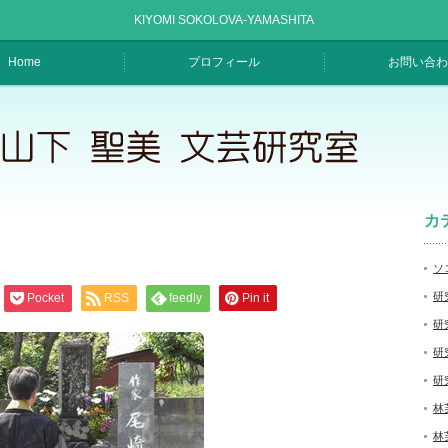
KIYOMI SOKOLOVA-YAMASHITA
Home
プロフィール
お問い合わ
カ
ソ
研
Pocket
RSS
feedly
Pin it
研
研
研
林
林