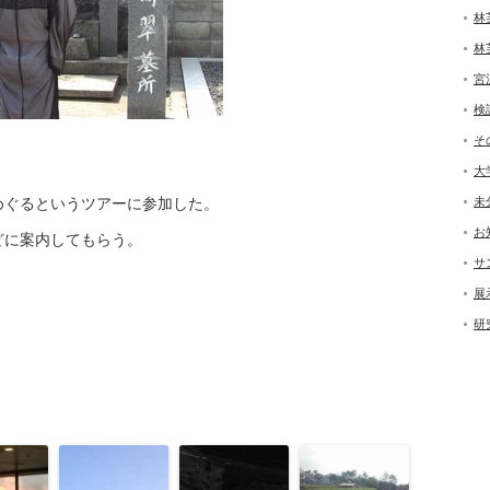
林
林
宮
検
そ
大
めぐるというツアーに参加した。
未
お
どに案内してもらう。
サ
展
研