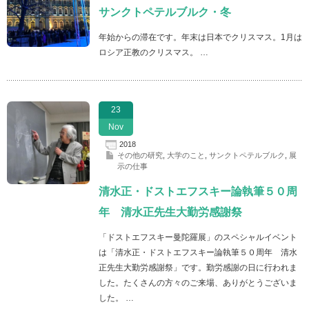
サンクトペテルブルク・冬
年始からの滞在です。年末は日本でクリスマス。1月は
ロシア正教のクリスマス。 …
23
Nov
2018
その他の研究
,
大学のこと
,
サンクトペテルブルク
,
展
示の仕事
清水正・ドストエフスキー論執筆５０周
年 清水正先生大勤労感謝祭
「ドストエフスキー曼陀羅展」のスペシャルイベント
は「清水正・ドストエフスキー論執筆５０周年 清水
正先生大勤労感謝祭」です。勤労感謝の日に行われま
した。たくさんの方々のご来場、ありがとうございま
した。 …