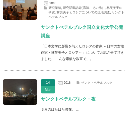
2018
研究業績
,
研究活動記録(講演、その他）
,
林芙美子の
研究
,
林芙美子とロシアについての現地調査
,
サンクト
ペテルブルク
サンクトぺテルブルク国立文化大学公開
講座
「日本文学に影響を与えたロシアの作家 ～日本の女性
作家・林芙美子とロシア～」 についてお話させて頂き
ました。 こんな素敵な教室で。。 …
14
2018
サンクトペテルブルク
Mar
サンクトペテルブルク・夜
３月のばたばた滞在。 …