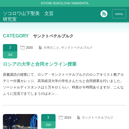
KIYOMI SOKOLOVA-YAMASHITA
ソコロワ山下聖美 文芸
menu
研究室
CATEGORY
サンクトペテルブルク
2
2020
大学のこと
,
サンクトペテルブルク
Jul
ロシアの大学と合同オンライン授業
原書講読の授業にて、ロシア・サンクトペテルブルクのロシアキリスト教アカ
デミー付属カレッジ、高等経済大学の学生さんたちと合同授業を行いました。
ソーシャルディスタンスは１万キロくらい、時差が６時間ありますが、こんな
ふうに交流できてしまうのはオン…
3
2019
サンクトペテルブルク
Jan