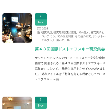
9
Nov
2018
研究業績
,
研究活動記録(講演、その他）
,
林芙美子と
ロシアについての現地調査
,
その他の研究
,
サンクトペ
テルブルク
,
展示の仕事
第４３回国際ドストエフスキー研究集会
サンクトペテルブルクのドストエフスキー文学記念博
物館で 開催される「第４３回国際ドストエフスキー研
究集会」において、 発表と展示をさせていただきまし
た。 発表タイトルは「想像を超える現象としてのドス
トエフスキー ～清…
3
Nov