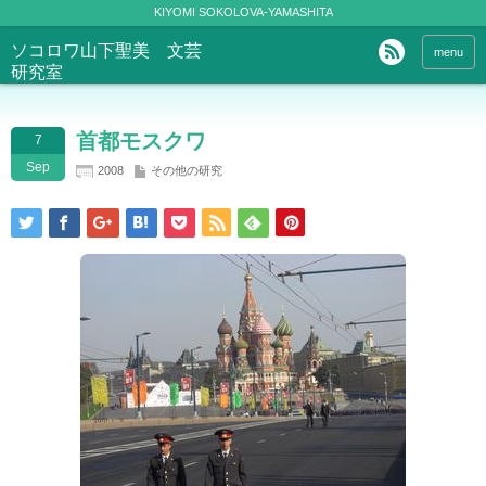
KIYOMI SOKOLOVA-YAMASHITA
ソコロワ山下聖美 文芸
menu
研究室
首都モスクワ
7
Sep
2008
その他の研究