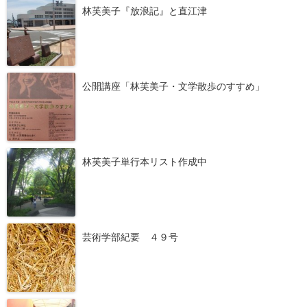
林芙美子『放浪記』と直江津
公開講座「林芙美子・文学散歩のすすめ」
林芙美子単行本リスト作成中
芸術学部紀要 ４９号