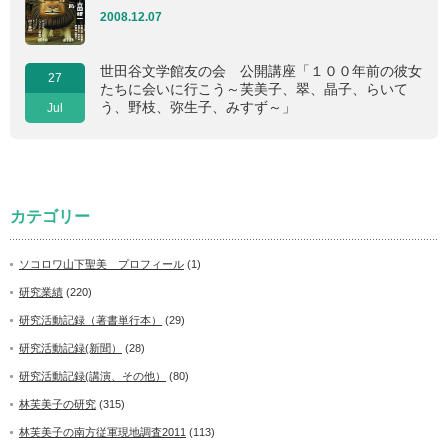
2008.12.07
世田谷文学館友の会 公開講座「１００年前の彼女
27
たちに会いに行こう～芙美子、翠、晶子、らいて
う、野枝、弥生子、みすず～」
Jul
カテゴリー
ソコロワ山下聖美 プロフィール
(1)
研究業績
(220)
研究活動記録（著書単行本）
(29)
研究活動記録(新聞）
(28)
研究活動記録(講演、その他）
(80)
林芙美子の研究
(315)
林芙美子の南方従軍現地調査2011
(113)