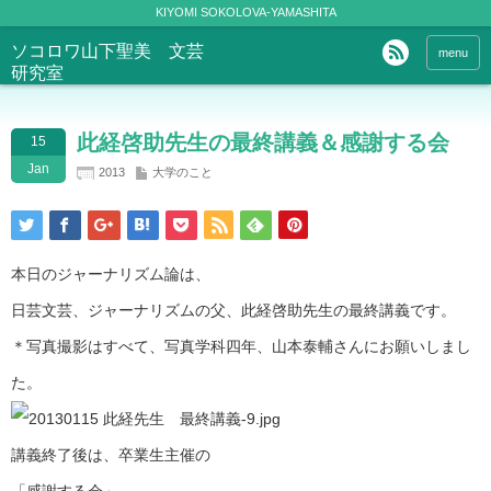
KIYOMI SOKOLOVA-YAMASHITA
ソコロワ山下聖美 文芸
menu
研究室
此経啓助先生の最終講義＆感謝する会
15
Jan
2013
大学のこと
本日のジャーナリズム論は、
日芸文芸、ジャーナリズムの父、此経啓助先生の最終講義です。
＊写真撮影はすべて、写真学科四年、山本泰輔さんにお願いしまし
た。
講義終了後は、卒業生主催の