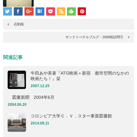
石割桜
サンクトぺテルブルグ・2008初訪問①
関連記事
牛田あや美著『ATG映画＋新宿 都市空間のなかの
映画たち！』栞
2007.12.25
図書新聞 2004年6月
2004.06.20
コロンビア大学Ｃ．Ｖ．スター東亜図書館
2014.08.11