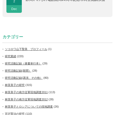
2
Dec
カテゴリー
ソコロワ山下聖美 プロフィール
(1)
研究業績
(220)
研究活動記録（著書単行本）
(29)
研究活動記録(新聞）
(28)
研究活動記録(講演、その他）
(80)
林芙美子の研究
(315)
林芙美子の南方従軍現地調査2011
(113)
林芙美子の南方従軍現地調査2012
(28)
林芙美子とロシアについての現地調査
(26)
宮沢賢治の研究
(110)