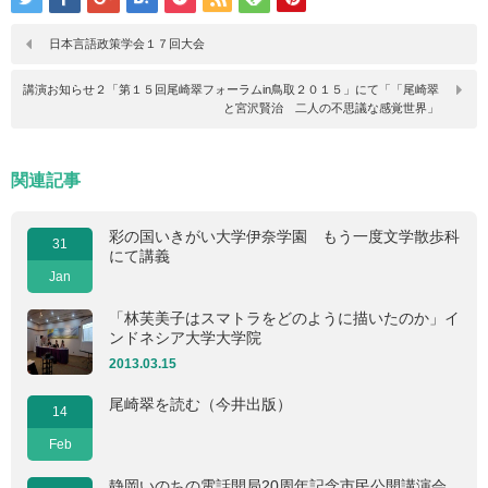
日本言語政策学会１７回大会
講演お知らせ２「第１５回尾崎翠フォーラムin鳥取２０１５」にて「「尾崎翠
と宮沢賢治 二人の不思議な感覚世界」
関連記事
彩の国いきがい大学伊奈学園 もう一度文学散歩科
31
にて講義
Jan
「林芙美子はスマトラをどのように描いたのか」イ
ンドネシア大学大学院
2013.03.15
尾崎翠を読む（今井出版）
14
Feb
静岡いのちの電話開局20周年記念市民公開講演会