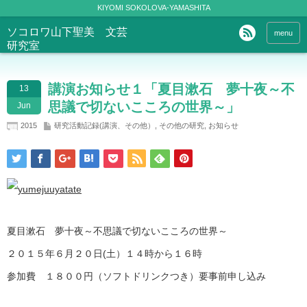
KIYOMI SOKOLOVA-YAMASHITA
ソコロワ山下聖美 文芸
menu
研究室
講演お知らせ１「夏目漱石 夢十夜～不
13
思議で切ないこころの世界～」
Jun
2015
研究活動記録(講演、その他）
,
その他の研究
,
お知らせ
夏目漱石 夢十夜～不思議で切ないこころの世界～
２０１５年６月２０日(土）１４時から１６時
参加費 １８００円（ソフトドリンクつき）要事前申し込み