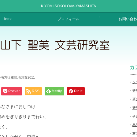
KIYOMI SOKOLOVA-YAMASHITA
Home
プロフィール
お問い合わ
カ
南方従軍現地調査2011
ソ
研
Pocket
RSS
feedly
Pin it
研
みなさまにおしつけ
研
詰めをぎりぎりまで行い、
研
林
なく、
林
然としながら、空港へ。