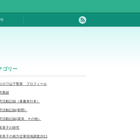
せ
テゴリー
コロワ山下聖美 プロフィール
究業績
究活動記録（著書単行本）
究活動記録(新聞）
究活動記録(講演、その他）
芙美子の研究
芙美子の南方従軍現地調査2011