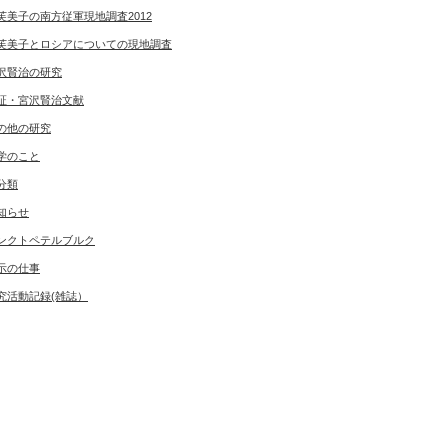
芙美子の南方従軍現地調査2012
芙美子とロシアについての現地調査
沢賢治の研究
証・宮沢賢治文献
の他の研究
学のこと
分類
知らせ
ンクトペテルブルク
示の仕事
究活動記録(雑誌）