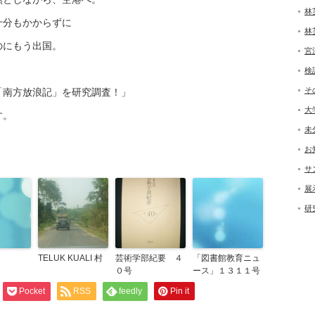
林
十分もかからずに
林
のにもう出国。
宮
検
そ
「南方放浪記」を研究調査！」
大
す。
未
お
サ
展
研
TELUK KUALI 村
芸術学部紀要 ４
「図書館教育ニュ
０号
ース」１３１１号
Pocket
RSS
feedly
Pin it