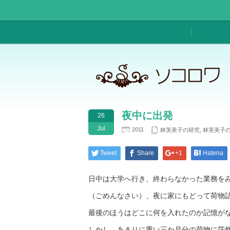
夜中に出発
26
Jul
2011
林芙美子の研究
,
林芙美子の
Tweet
Share
+1
Hatena
日中は大学へ行き、終わらなかった業務を
（ごめんなさい）、夜に家にもどって荷物
最後のほうはどこに何を入れたのか記憶が
しかし、あまりに重い三か月分の荷物に茫