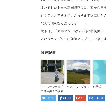
まだ新しい羽田の新国際空港は、家から三
行くことができます。さっきまで家にいた
なんて便利なんだろうか・・・
続きは、「東南アジア紀行～幻の林芙美子
というカテゴリーに随時アップしていきま
関連記事
アイルランガ大学
さよなら、ダラッ
お見送り
で林芙美子の講義
ト
Tweet
Share
+1
Hatena