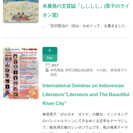
本屋発の文芸誌「しししし」(双子のライ
オン堂)
。 「宮沢賢治の〈読み〉をめぐって」を書きました…
8
Dec
2017
研究業績
,
研究活動記録(講演、その他）
,
林芙美子の
研究
International Seminar on Indonesian
Literature”Literature and The Beautiful
River City”
林芙美子「ボルネオ ダイヤ」の舞台・インドネシア
のバンジャルマシンにて川をめぐる文学をテーマにし
て、観光局主催のシンポジウムです。私の発表テーマ