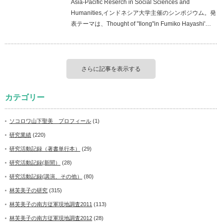
Asia-Pacific Reserch in Social Sciences and
Humanities,インドネシア大学主催のシンポジウム。発
表テーマは、Thought of "Ilong"in Fumiko Hayashi'…
さらに記事を表示する
カテゴリー
ソコロワ山下聖美 プロフィール
(1)
研究業績
(220)
研究活動記録（著書単行本）
(29)
研究活動記録(新聞）
(28)
研究活動記録(講演、その他）
(80)
林芙美子の研究
(315)
林芙美子の南方従軍現地調査2011
(113)
林芙美子の南方従軍現地調査2012
(28)