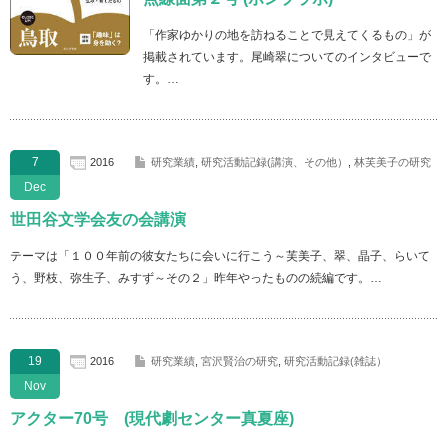
「作家ゆかりの地を訪ねることで見えてくるもの」が
掲載されています。尾崎翠についてのインタビューで
す。…
7
2016
研究業績
,
研究活動記録(講演、その他）
,
林芙美子の研究
Dec
世田谷文学会友の会講演
テーマは「１００年前の彼女たちに会いに行こう～芙美子、翠、晶子、らいて
う、野枝、弥生子、みすず～その２」昨年やったものの続編です。…
19
2016
研究業績
,
宮沢賢治の研究
,
研究活動記録(雑誌）
Nov
アクター70号 (現代劇センター真夏座)