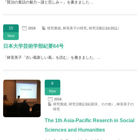
「賢治の童話の魅力～謎と悲しみ～」を書きました…
15
2016
研究業績
,
林芙美子の研究
,
研究活動記録(雑誌）
Nov
日本大学芸術学部紀要64号
「林芙美子「古い風新しい風」を読む」を書きました。…
9
Nov
2016
研究業績
,
研究活動記録(講演、その他）
,
林芙美子の
研究
The 1th Asia-Pacific Reserch in Social
Sciences and Humanities