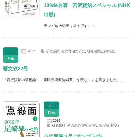
100de名著 宮沢賢治スペシャル (NHK
出版)
テレビ放送のテキストです。…
1
2017
研究業績
,
宮沢賢治の研究
,
研究活動記録(雑誌）
Feb
藝文攷22号
「宮沢賢治の芸術論～「農民芸術概論綱要」を読む～」を書きました。…
23
Dec
2016
研究業績
,
その他の研究
,
研究活動記録(雑誌）
点線面第２号 (ポンプラボ)