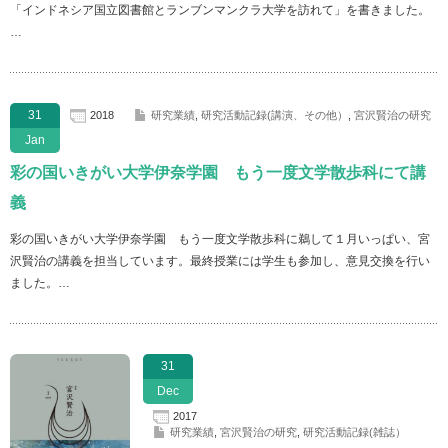
「インドネシア国立図書館とランブンマンクラ大学を訪れて」を書きました。
…
31
2018
研究業績
,
研究活動記録(講演、その他）
,
宮沢賢治の研究
Jan
彩の国いきがい大学伊奈学園 もう一度文学散歩科にて講
義
彩の国いきがい大学伊奈学園 もう一度文学散歩科に鵜して１月いっぱい、宮
沢賢治の講義を担当しています。最終授業には学生も参加し、意見交換を行い
ました。…
31
Dec
2017
研究業績
,
宮沢賢治の研究
,
研究活動記録(雑誌）