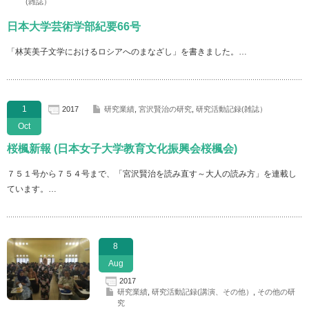
(雑誌）
日本大学芸術学部紀要66号
「林芙美子文学におけるロシアへのまなざし」を書きました。…
1
2017
研究業績
,
宮沢賢治の研究
,
研究活動記録(雑誌）
Oct
桜楓新報 (日本女子大学教育文化振興会桜楓会)
７５１号から７５４号まで、「宮沢賢治を読み直す～大人の読み方」を連載し
ています。…
8
Aug
2017
研究業績
,
研究活動記録(講演、その他）
,
その他の研
究