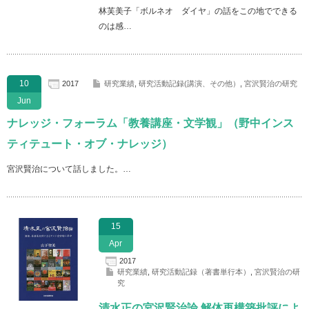
林芙美子「ボルネオ ダイヤ」の話をこの地でできる
のは感…
10
2017
研究業績
,
研究活動記録(講演、その他）
,
宮沢賢治の研究
Jun
ナレッジ・フォーラム「教養講座・文学観」（野中インス
ティテュート・オブ・ナレッジ）
宮沢賢治について話しました。…
15
Apr
2017
研究業績
,
研究活動記録（著書単行本）
,
宮沢賢治の研
究
清水正の宮沢賢治論 解体再構築批評によ