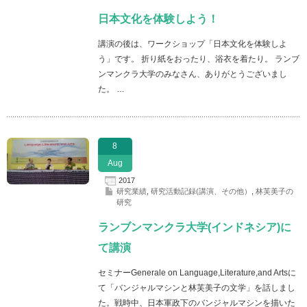
日本文化を体験しよう！
講演の後は、ワークショップ「日本文化を体験しよ
う」です。 折り紙をおったり、浴衣を着たり。 ランブ
ンマンクラ大学のみなさん、ありがとうございまし
た。 …
8
Aug
2017
研究業績
,
研究活動記録(講演、その他）
,
林芙美子の
研究
ランブンマンクラ大学(インドネシア)に
て講演
セミナーGenerale on Language,Literature,and Artsに
て「バンジャルマシンと林芙美子の文学」を話しまし
た。戦時中、日本軍政下のバンジャルマシンを描いた