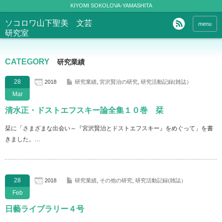
KIYOMI SOKOLOVA-YAMASHITA
ソコロワ山下聖美 文芸
menu
研究室
CATEGORY
研究業績
28
2018
研究業績
,
宮沢賢治の研究
,
研究活動記録(雑誌）
Mar
清水正・ドストエフスキー論全集１０巻 栞
栞に「さまざまな出会い～『宮沢賢治とドストエフスキー』をめぐって」を書
きました。…
28
2018
研究業績
,
その他の研究
,
研究活動記録(雑誌）
Feb
日藝ライブラリー４号