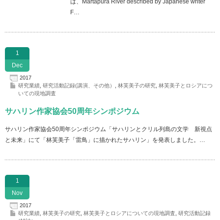
は、Martapura River described by Japanese writer
F…
1
Dec
2017
研究業績
,
研究活動記録(講演、その他）
,
林芙美子の研究
,
林芙美子とロシアにつ
いての現地調査
サハリン作家協会50周年シンポジウム
サハリン作家協会50周年シンポジウム「サハリンとクリル列島の文学 新視点
と未来」にて「林芙美子「雷鳥」に描かれたサハリン」を発表しました。…
1
Nov
2017
研究業績
,
林芙美子の研究
,
林芙美子とロシアについての現地調査
,
研究活動記録