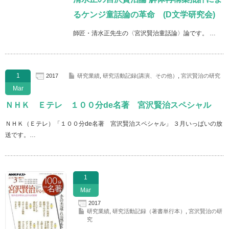
るケンジ童話論の革命 (D文学研究会)
師匠・清水正先生の〈宮沢賢治童話論〉論です。 …
1
2017
研究業績
,
研究活動記録(講演、その他）
,
宮沢賢治の研究
Mar
ＮＨＫ Ｅテレ １００分de名著 宮沢賢治スペシャル
ＮＨＫ（Ｅテレ）「１００分de名著 宮沢賢治スペシャル」 ３月いっぱいの放
送です。…
1
Mar
2017
研究業績
,
研究活動記録（著書単行本）
,
宮沢賢治の研
究