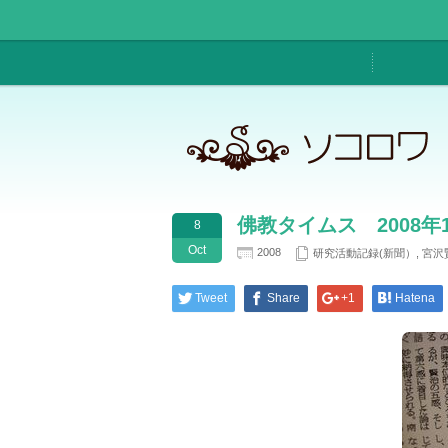
佛教タイムス 2008年
8
Oct
2008
研究活動記録(新聞）
,
宮沢
Tweet
Share
+1
Hatena