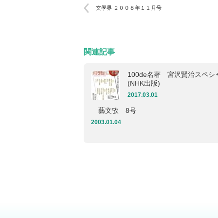
文學界 ２００８年１１月号
関連記事
100de名著 宮沢賢治スペシ
(NHK出版)
2017.03.01
藝文攷 8号
2003.01.04