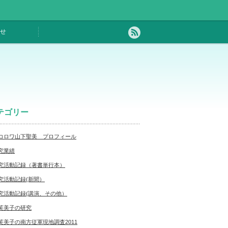
せ
テゴリー
コロワ山下聖美 プロフィール
究業績
究活動記録（著書単行本）
究活動記録(新聞）
究活動記録(講演、その他）
芙美子の研究
芙美子の南方従軍現地調査2011