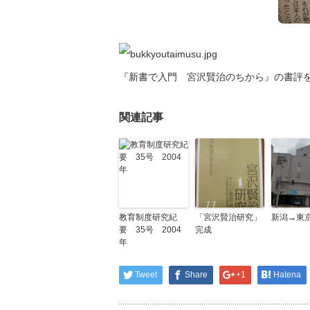
『新書で入門 宮沢賢治のちから』の書評
関連記事
教育制度研究紀
「宮沢賢治研究」
新潟→東
要 35号 2004
完成
年
Tweet
Share
+1
Hatena