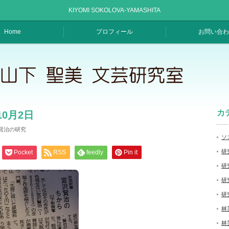
KIYOMI SOKOLOVA-YAMASHITA
Home
プロフィール
お問い合わ
カ
10月2日
賢治の研究
ソ
研
Pocket
RSS
feedly
Pin it
研
研
研
林
林