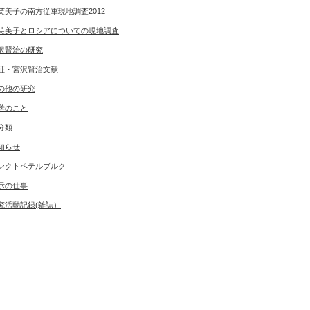
芙美子の南方従軍現地調査2012
芙美子とロシアについての現地調査
沢賢治の研究
証・宮沢賢治文献
の他の研究
学のこと
分類
知らせ
ンクトペテルブルク
示の仕事
究活動記録(雑誌）