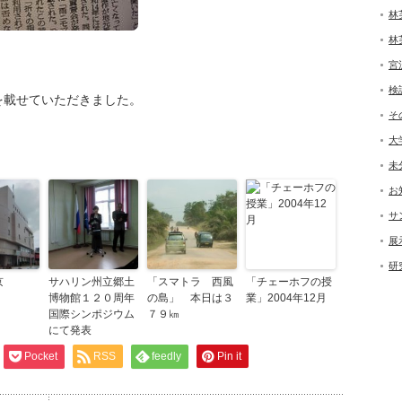
林
林
宮
検
を載せていただきました。
そ
大
未
お
サ
展
研
京
サハリン州立郷土
「スマトラ 西風
「チェーホフの授
博物館１２０周年
の島」 本日は３
業」2004年12月
国際シンポジウム
７９㎞
にて発表
Pocket
RSS
feedly
Pin it