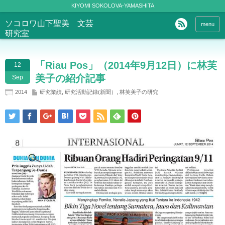
KIYOMI SOKOLOVA-YAMASHITA
ソコロワ山下聖美 文芸
menu
研究室
「Riau Pos」（2014年9月12日）に林芙
12
美子の紹介記事
Sep
2014
研究業績
,
研究活動記録(新聞）
,
林芙美子の研究