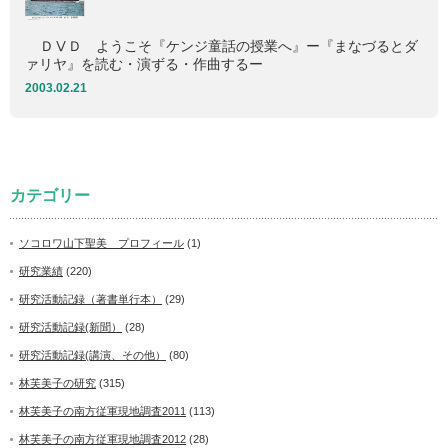
ＤⅤＤ ようこそ『ケンジ童話の授業へ』ー『まなづるとダ
ァリヤ』を読む・演ずる・作曲するー
2003.02.21
カテゴリー
ソコロワ山下聖美 プロフィール
(1)
研究業績
(220)
研究活動記録（著書単行本）
(29)
研究活動記録(新聞）
(28)
研究活動記録(講演、その他）
(80)
林芙美子の研究
(315)
林芙美子の南方従軍現地調査2011
(113)
林芙美子の南方従軍現地調査2012
(28)