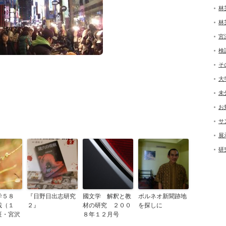
林
林
宮
検
そ
大
未
お
サ
展
研
学５８
『日野日出志研究
國文学 解釈と教
ボルネオ新聞跡地
（１
２』
材の研究 ２００
を探しに
証・宮沢
８年１２月号
」