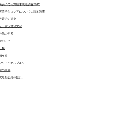
芙美子の南方従軍現地調査2012
芙美子とロシアについての現地調査
沢賢治の研究
証・宮沢賢治文献
の他の研究
学のこと
分類
知らせ
ンクトペテルブルク
示の仕事
究活動記録(雑誌）