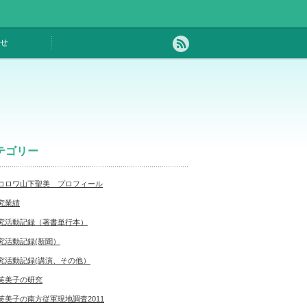
せ
テゴリー
コロワ山下聖美 プロフィール
究業績
究活動記録（著書単行本）
究活動記録(新聞）
究活動記録(講演、その他）
芙美子の研究
芙美子の南方従軍現地調査2011