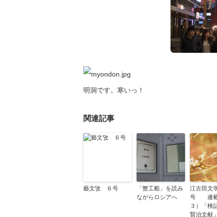
明洞です。寒いっ！
関連記事
藝文攷 ６号
「蟹工船」を読み
江古田文
ながらロシアへ
号 連載
３）「検
賢治文献