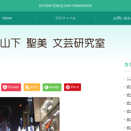
KIYOMI SOKOLOVA-YAMASHITA
Home
プロフィール
お問い合わ
カ
ソ
研
Pocket
RSS
feedly
Pin it
研
研
研
林
林