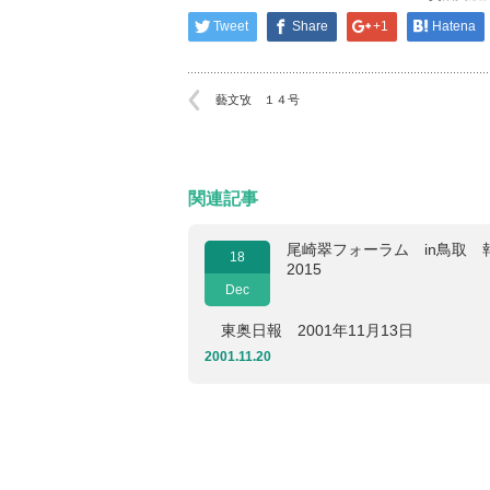
Tweet
Share
+1
Hatena
藝文攷 １４号
関連記事
尾崎翠フォーラム in鳥取 
18
2015
Dec
東奥日報 2001年11月13日
2001.11.20