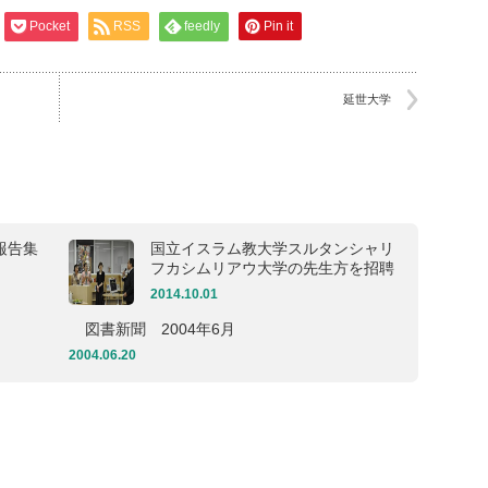
Pocket
RSS
feedly
Pin it
延世大学
報告集
国立イスラム教大学スルタンシャリ
フカシムリアウ大学の先生方を招聘
2014.10.01
図書新聞 2004年6月
2004.06.20