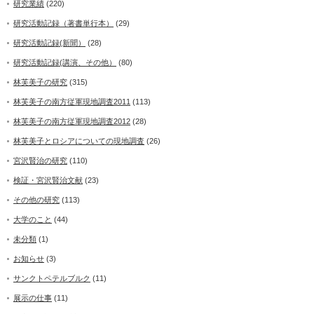
研究業績
(220)
研究活動記録（著書単行本）
(29)
研究活動記録(新聞）
(28)
研究活動記録(講演、その他）
(80)
林芙美子の研究
(315)
林芙美子の南方従軍現地調査2011
(113)
林芙美子の南方従軍現地調査2012
(28)
林芙美子とロシアについての現地調査
(26)
宮沢賢治の研究
(110)
検証・宮沢賢治文献
(23)
その他の研究
(113)
大学のこと
(44)
未分類
(1)
お知らせ
(3)
サンクトペテルブルク
(11)
展示の仕事
(11)