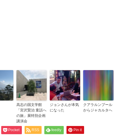
高志の国文学館
ジョンさんが本気
クアラルンプール
「宮沢賢治 童話へ
になった
からジャカルタへ
の旅」展特別企画
講演会
Pocket
RSS
feedly
Pin it