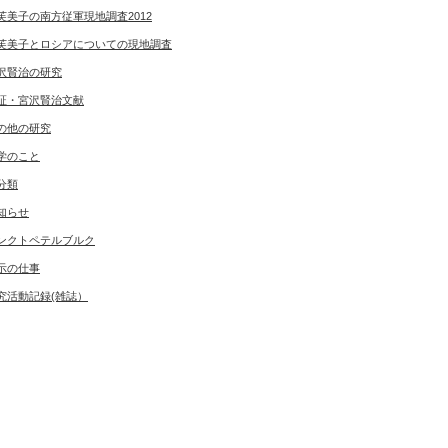
芙美子の南方従軍現地調査2012
芙美子とロシアについての現地調査
沢賢治の研究
証・宮沢賢治文献
の他の研究
学のこと
分類
知らせ
ンクトペテルブルク
示の仕事
究活動記録(雑誌）