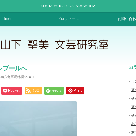
KIYOMI SOKOLOVA-YAMASHITA
Home
プロフィール
お問い合わ
カ
ンプールへ
南方従軍現地調査2011
ソ
研
Pocket
RSS
feedly
Pin it
研
研
研
林
林