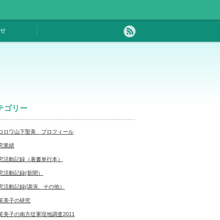
せ
テゴリー
コロワ山下聖美 プロフィール
究業績
究活動記録（著書単行本）
究活動記録(新聞）
究活動記録(講演、その他）
芙美子の研究
芙美子の南方従軍現地調査2011