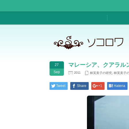
マレーシア、クアラル
27
Sep
2011
林芙美子の研究
,
林芙美子の
Tweet
Share
+1
Hatena