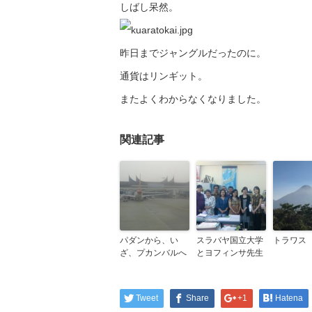
しばし呆然。
昨日までジャングルだったのに。
通貨はリンギット。
またよくわからなくなりました。
関連記事
パダンから、い
スラバヤ国立大学
トラワス
ざ、プカンバルへ
とヨフィンサ先生
Tweet
Share
+1
Hatena