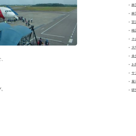
林
林
宮
検
そ
大
未
せ、
お
サ
展
び。
研