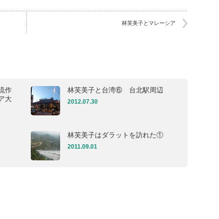
林芙美子とマレーシア
流作
林芙美子と台湾⑥ 台北駅周辺
ア大
2012.07.30
林芙美子はダラットを訪れた①
2011.09.01