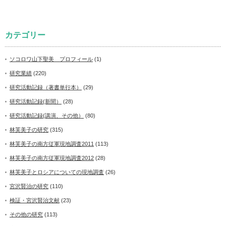
カテゴリー
ソコロワ山下聖美 プロフィール
(1)
研究業績
(220)
研究活動記録（著書単行本）
(29)
研究活動記録(新聞）
(28)
研究活動記録(講演、その他）
(80)
林芙美子の研究
(315)
林芙美子の南方従軍現地調査2011
(113)
林芙美子の南方従軍現地調査2012
(28)
林芙美子とロシアについての現地調査
(26)
宮沢賢治の研究
(110)
検証・宮沢賢治文献
(23)
その他の研究
(113)