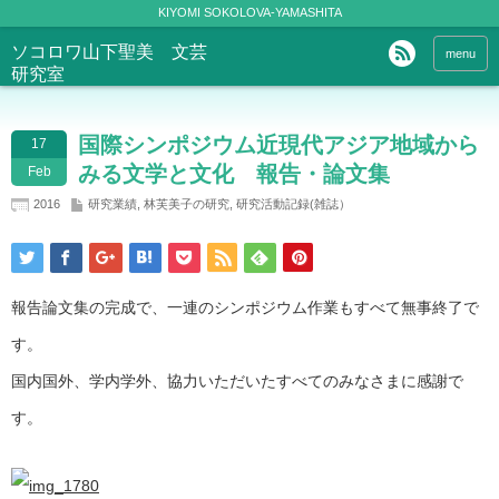
KIYOMI SOKOLOVA-YAMASHITA
ソコロワ山下聖美 文芸
menu
研究室
国際シンポジウム近現代アジア地域から
17
みる文学と文化 報告・論文集
Feb
2016
研究業績
,
林芙美子の研究
,
研究活動記録(雑誌）
報告論文集の完成で、一連のシンポジウム作業もすべて無事終了で
す。
国内国外、学内学外、協力いただいたすべてのみなさまに感謝で
す。