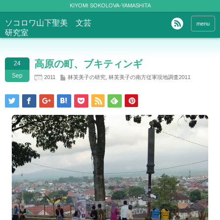
KIYOMI SOKOLOVA-YAMASHITA
ソコロワ山下聖美 文芸
menu
研究室
高原の町、ブキティンギ
24
Sep
2011
林芙美子の研究
,
林芙美子の南方従軍現地調査2011