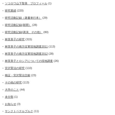
ソコロワ山下聖美 プロフィール
(1)
研究業績
(220)
研究活動記録（著書単行本）
(29)
研究活動記録(新聞）
(28)
研究活動記録(講演、その他）
(80)
林芙美子の研究
(315)
林芙美子の南方従軍現地調査2011
(113)
林芙美子の南方従軍現地調査2012
(28)
林芙美子とロシアについての現地調査
(26)
宮沢賢治の研究
(110)
検証・宮沢賢治文献
(23)
その他の研究
(113)
大学のこと
(44)
未分類
(1)
お知らせ
(3)
サンクトペテルブルク
(11)