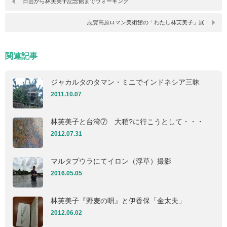
日芸から林芙美子記念館までウォーキング
志賀高原ロマン美術館の「わたし林芙美子」展
関連記事
ジャカルタのタマン・ミニでインドネシア三昧
2011.10.07
林芙美子と台湾⑦ 大稻?に行こうとして・・・
2012.07.31
マルタプウラにてイロン（浮草）撮影
2016.05.05
林芙美子『野麦の唄』と伊香保「金太夫」
2012.06.02