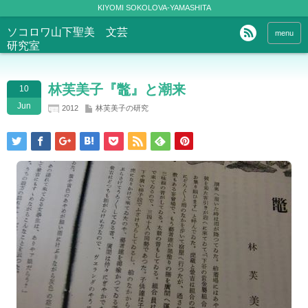
KIYOMI SOKOLOVA-YAMASHITA
ソコロワ山下聖美 文芸
menu
研究室
林芙美子『鼈』と潮来
10
Jun
2012
林芙美子の研究