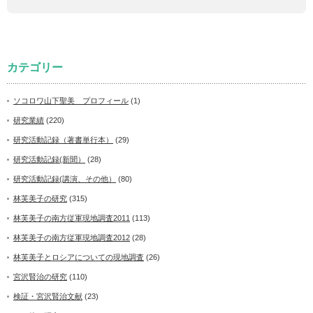
カテゴリー
ソコロワ山下聖美 プロフィール
(1)
研究業績
(220)
研究活動記録（著書単行本）
(29)
研究活動記録(新聞）
(28)
研究活動記録(講演、その他）
(80)
林芙美子の研究
(315)
林芙美子の南方従軍現地調査2011
(113)
林芙美子の南方従軍現地調査2012
(28)
林芙美子とロシアについての現地調査
(26)
宮沢賢治の研究
(110)
検証・宮沢賢治文献
(23)