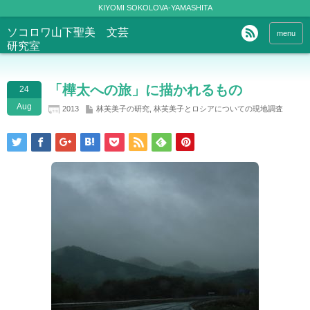
KIYOMI SOKOLOVA-YAMASHITA
ソコロワ山下聖美 文芸
menu
研究室
「樺太への旅」に描かれるもの
24
Aug
2013
林芙美子の研究
,
林芙美子とロシアについての現地調査