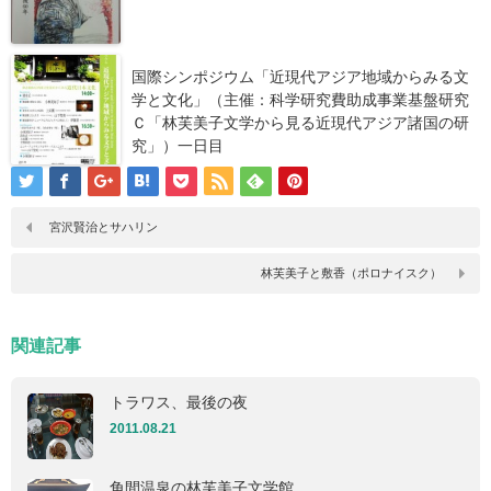
国際シンポジウム「近現代アジア地域からみる文
学と文化」（主催：科学研究費助成事業基盤研究
Ｃ「林芙美子文学から見る近現代アジア諸国の研
究」）一日目
宮沢賢治とサハリン
林芙美子と敷香（ポロナイスク）
関連記事
トラワス、最後の夜
2011.08.21
角間温泉の林芙美子文学館