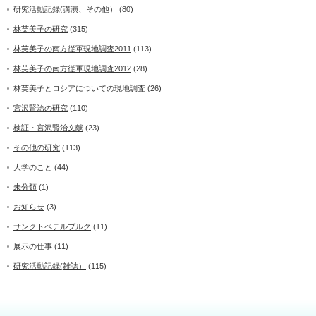
研究活動記録(講演、その他）
(80)
林芙美子の研究
(315)
林芙美子の南方従軍現地調査2011
(113)
林芙美子の南方従軍現地調査2012
(28)
林芙美子とロシアについての現地調査
(26)
宮沢賢治の研究
(110)
検証・宮沢賢治文献
(23)
その他の研究
(113)
大学のこと
(44)
未分類
(1)
お知らせ
(3)
サンクトペテルブルク
(11)
展示の仕事
(11)
研究活動記録(雑誌）
(115)