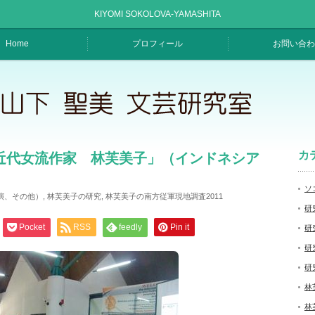
KIYOMI SOKOLOVA-YAMASHITA
Home
プロフィール
お問い合わ
カ
近代女流作家 林芙美子」（インドネシア
ソ
演、その他）
,
林芙美子の研究
,
林芙美子の南方従軍現地調査2011
研
Pocket
RSS
feedly
Pin it
研
研
研
林
林