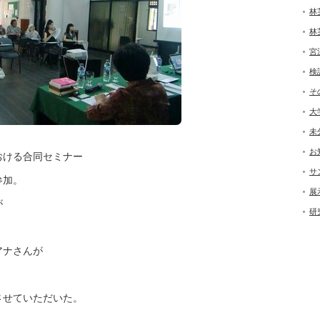
林
林
宮
検
そ
大
未
お
おける合同セミナー
サ
参加。
展
が
研
アナさんが
させていただいた。