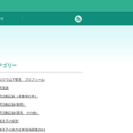
せ
テゴリー
コロワ山下聖美 プロフィール
究業績
究活動記録（著書単行本）
究活動記録(新聞）
究活動記録(講演、その他）
芙美子の研究
芙美子の南方従軍現地調査2011