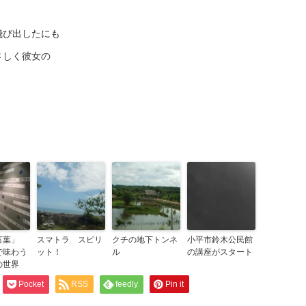
。
飛び出したにも
さしく彼女の
言葉」
スマトラ スピリ
クチの地下トンネ
小平市鈴木公民館
で味わう
ット！
ル
の講座がスタート
の世界
Pocket
RSS
feedly
Pin it