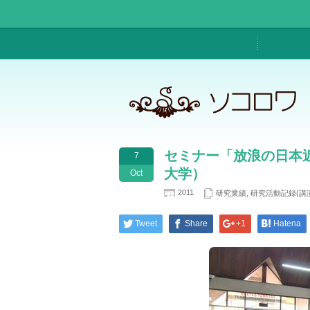
セミナー「放浪の日本
7
大学）
Oct
2011
研究業績
,
研究活動記録(講
Tweet
Share
+1
Hatena