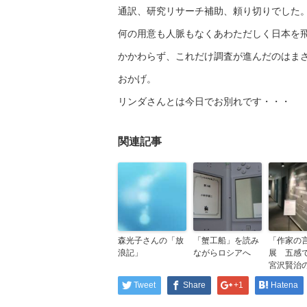
通訳、研究リサーチ補助、頼り切りでした
何の用意も人脈もなくあわただしく日本を
かかわらず、これだけ調査が進んだのはま
おかげ。
リンダさんとは今日でお別れです・・・
関連記事
森光子さんの「放
「蟹工船」を読み
「作家の
浪記」
ながらロシアへ
展 五感
宮沢賢治
Tweet
Share
+1
Hatena