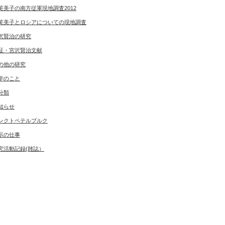
芙美子の南方従軍現地調査2012
芙美子とロシアについての現地調査
沢賢治の研究
証・宮沢賢治文献
の他の研究
学のこと
分類
知らせ
ンクトペテルブルク
示の仕事
究活動記録(雑誌）