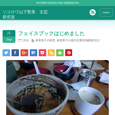
KIYOMI SOKOLOVA-YAMASHITA
ソコロワ山下聖美 文芸
menu
研究室
フェイスブックはじめました
21
Sep
2011
林芙美子の研究
,
林芙美子の南方従軍現地調査2011