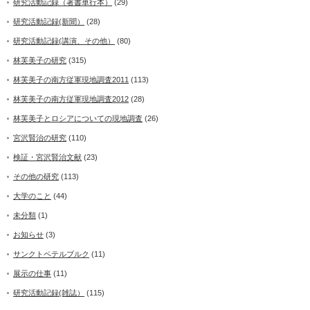
研究活動記録（著書単行本）
(29)
研究活動記録(新聞）
(28)
研究活動記録(講演、その他）
(80)
林芙美子の研究
(315)
林芙美子の南方従軍現地調査2011
(113)
林芙美子の南方従軍現地調査2012
(28)
林芙美子とロシアについての現地調査
(26)
宮沢賢治の研究
(110)
検証・宮沢賢治文献
(23)
その他の研究
(113)
大学のこと
(44)
未分類
(1)
お知らせ
(3)
サンクトペテルブルク
(11)
展示の仕事
(11)
研究活動記録(雑誌）
(115)