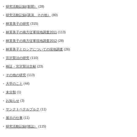
研究活動記録(新聞）
(28)
研究活動記録(講演、その他）
(80)
林芙美子の研究
(315)
林芙美子の南方従軍現地調査2011
(113)
林芙美子の南方従軍現地調査2012
(28)
林芙美子とロシアについての現地調査
(26)
宮沢賢治の研究
(110)
検証・宮沢賢治文献
(23)
その他の研究
(113)
大学のこと
(44)
未分類
(1)
お知らせ
(3)
サンクトペテルブルク
(11)
展示の仕事
(11)
研究活動記録(雑誌）
(115)