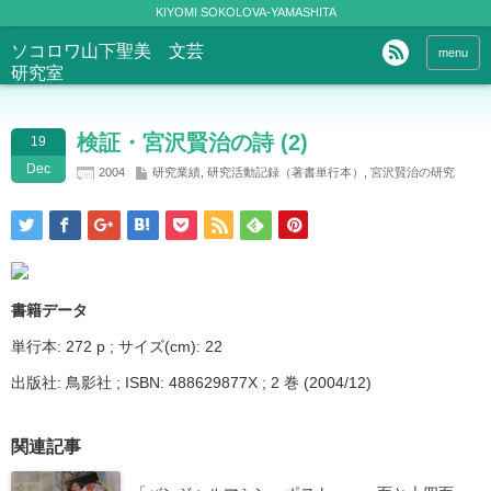
KIYOMI SOKOLOVA-YAMASHITA
ソコロワ山下聖美 文芸
menu
研究室
検証・宮沢賢治の詩 (2)
19
Dec
2004
研究業績
,
研究活動記録（著書単行本）
,
宮沢賢治の研究
書籍データ
単行本: 272 p ; サイズ(cm): 22
出版社: 鳥影社 ; ISBN: 488629877X ; 2 巻 (2004/12)
関連記事