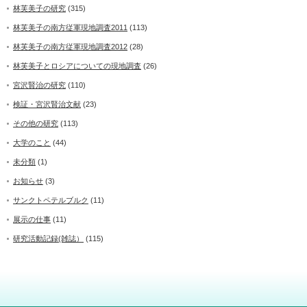
林芙美子の研究
(315)
林芙美子の南方従軍現地調査2011
(113)
林芙美子の南方従軍現地調査2012
(28)
林芙美子とロシアについての現地調査
(26)
宮沢賢治の研究
(110)
検証・宮沢賢治文献
(23)
その他の研究
(113)
大学のこと
(44)
未分類
(1)
お知らせ
(3)
サンクトペテルブルク
(11)
展示の仕事
(11)
研究活動記録(雑誌）
(115)