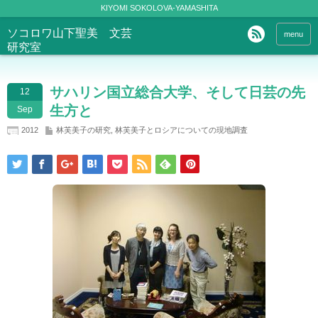
KIYOMI SOKOLOVA-YAMASHITA
ソコロワ山下聖美 文芸
menu
研究室
サハリン国立総合大学、そして日芸の先
12
生方と
Sep
2012
林芙美子の研究
,
林芙美子とロシアについての現地調査