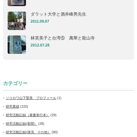
ダラット大学と酒井峰男先生
2011.09.07
林芙美子と台湾⑤ 萬華と龍山寺
2012.07.28
カテゴリー
ソコロワ山下聖美 プロフィール
(1)
研究業績
(220)
研究活動記録（著書単行本）
(29)
研究活動記録(新聞）
(28)
研究活動記録(講演、その他）
(80)