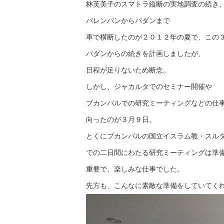
林芙美子のスマトラ縦断の実地調査の続き
パレンバンからパダンまで
車で横断したのが２０１２年の夏で、この
パダンからの続きを計画しましたが、
日程が足りないため断念。
しかし、ジャカルタでのセミナー開催や
プカンバルでの研究ミーティングなどの仕
向ったのが３月９日。
とくにプカンバルの国立イスラム教・スル
での二日間にわたる研究ミーティングは準
重要で、楽しみな仕事でした。
先方も、こんなに素敵な準備をしていてく