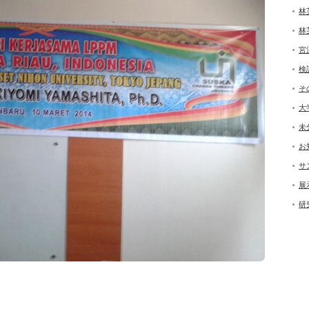
林
林
宮
検
そ
大
未
お
サ
展
研