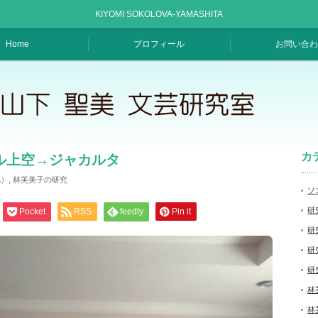
KIYOMI SOKOLOVA-YAMASHITA
Home
プロフィール
お問い合わ
カ
ル上空→ジャカルタ
他）
,
林芙美子の研究
ソ
研
Pocket
RSS
feedly
Pin it
研
研
研
林
林