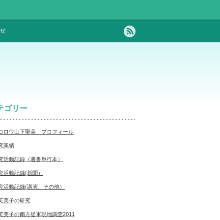
せ
テゴリー
コロワ山下聖美 プロフィール
究業績
究活動記録（著書単行本）
究活動記録(新聞）
究活動記録(講演、その他）
芙美子の研究
芙美子の南方従軍現地調査2011