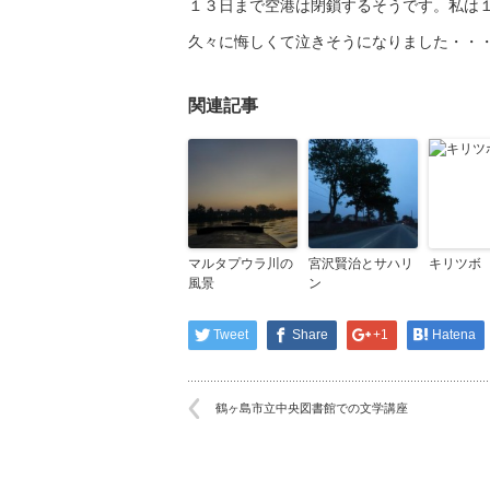
１３日まで空港は閉鎖するそうです。私は
久々に悔しくて泣きそうになりました・・
関連記事
マルタプウラ川の
宮沢賢治とサハリ
キリツボ
風景
ン
Tweet
Share
+1
Hatena
鶴ヶ島市立中央図書館での文学講座