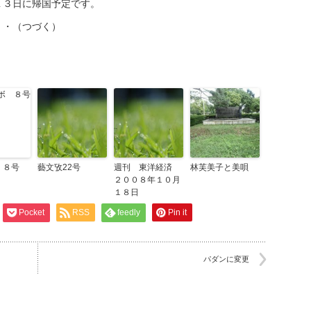
１３日に帰国予定です。
・・（つづく）
 ８号
藝文攷22号
週刊 東洋経済
林芙美子と美唄
２００８年１０月
１８日
Pocket
RSS
feedly
Pin it
パダンに変更