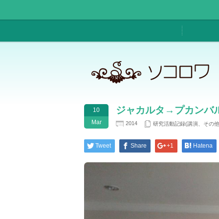
ジャカルタ→プカンバ
10
Mar
2014
研究活動記録(講演、その
Tweet
Share
+1
Hatena