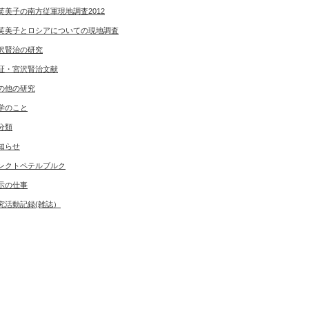
芙美子の南方従軍現地調査2012
芙美子とロシアについての現地調査
沢賢治の研究
証・宮沢賢治文献
の他の研究
学のこと
分類
知らせ
ンクトペテルブルク
示の仕事
究活動記録(雑誌）