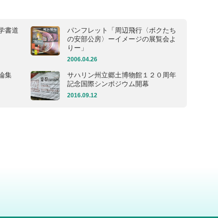
学書道
パンフレット「周辺飛行〈ボクたち
の安部公房〉ーイメージの展覧会よ
りー」
2006.04.26
論集
サハリン州立郷土博物館１２０周年
記念国際シンポジウム開幕
2016.09.12