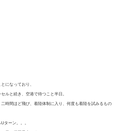
ことになっており、
ンセルと続き、空港で待つこと半日。
 二時間ほど飛び、着陸体制に入り、何度も着陸を試みるもの
へUターン。。。