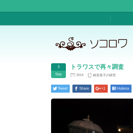
トラワスで再々調査
3
Sep
2014
林芙美子の研究
Tweet
Share
+1
Hatena