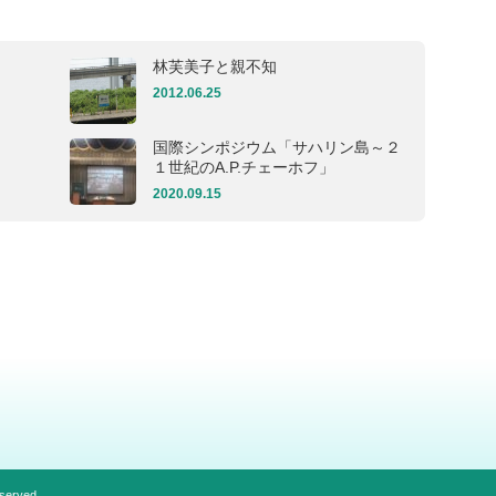
林芙美子と親不知
2012.06.25
国際シンポジウム「サハリン島～２
１世紀のA.P.チェーホフ」
2020.09.15
eserved.