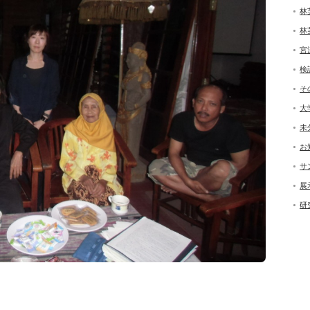
林
林
宮
検
そ
大
未
お
サ
展
研
。