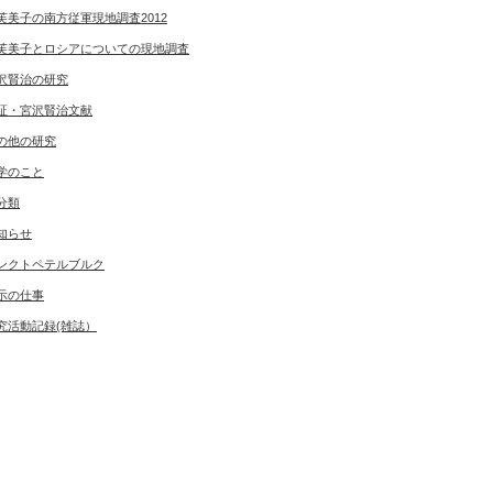
芙美子の南方従軍現地調査2012
芙美子とロシアについての現地調査
沢賢治の研究
証・宮沢賢治文献
の他の研究
学のこと
分類
知らせ
ンクトペテルブルク
示の仕事
究活動記録(雑誌）