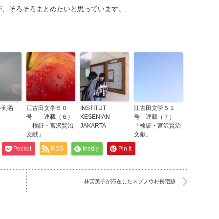
が、そろそろまとめたいと思っています。
ン到着
江古田文学５０
INSTITUT
江古田文学５１
号 連載（６）
KESENIAN
号 連載（７）
「検証・宮沢賢治
JAKARTA
「検証・宮沢賢治
文献」
文献」
Pocket
RSS
feedly
Pin it
林芙美子が滞在したスプノウ村長宅跡