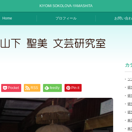
KIYOMI SOKOLOVA-YAMASHITA
Home
プロフィール
お問い合わ
カ
ソ
研
Pocket
RSS
feedly
Pin it
研
研
研
林
林