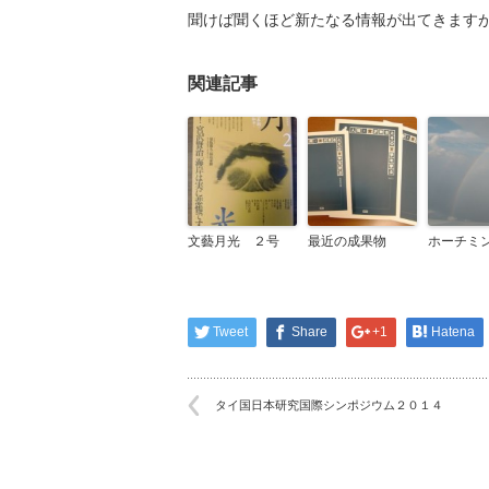
聞けば聞くほど新たなる情報が出てきます
関連記事
文藝月光 ２号
最近の成果物
ホーチミ
Tweet
Share
+1
Hatena
タイ国日本研究国際シンポジウム２０１４