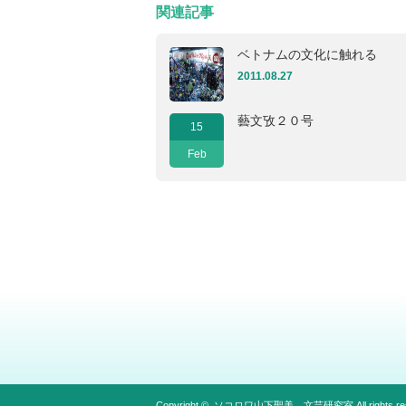
関連記事
ベトナムの文化に触れる
2011.08.27
藝文攷２０号
15
Feb
Copyright ©
ソコロワ山下聖美 文芸研究室
All rights r