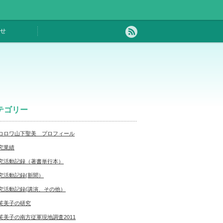
せ
テゴリー
コロワ山下聖美 プロフィール
究業績
究活動記録（著書単行本）
究活動記録(新聞）
究活動記録(講演、その他）
芙美子の研究
芙美子の南方従軍現地調査2011