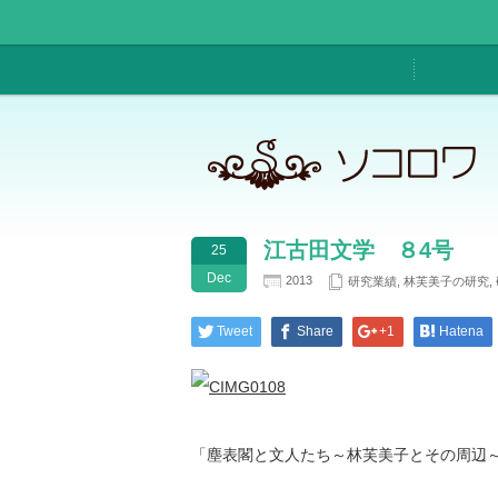
江古田文学 ８4号
25
Dec
2013
研究業績
,
林芙美子の研究
,
Tweet
Share
+1
Hatena
「塵表閣と文人たち～林芙美子とその周辺