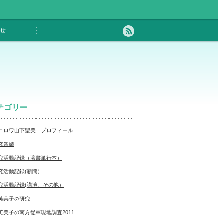
せ
テゴリー
コロワ山下聖美 プロフィール
究業績
究活動記録（著書単行本）
究活動記録(新聞）
究活動記録(講演、その他）
芙美子の研究
芙美子の南方従軍現地調査2011