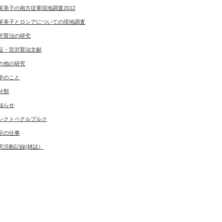
芙美子の南方従軍現地調査2012
芙美子とロシアについての現地調査
沢賢治の研究
証・宮沢賢治文献
の他の研究
学のこと
分類
知らせ
ンクトペテルブルク
示の仕事
究活動記録(雑誌）