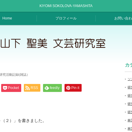
KIYOMI SOKOLOVA-YAMASHITA
Home
プロフィール
お問い合わ
カ
研究活動記録(雑誌）
ソ
研
Pocket
RSS
feedly
Pin it
研
研
研
～（２）」を書きました。
林
林