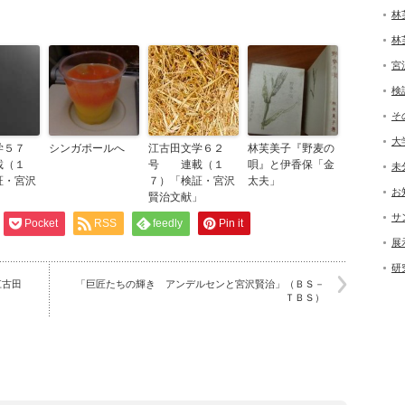
林
林
宮
検
そ
大
学５７
シンガポールへ
江古田文学６２
林芙美子『野麦の
（１
号 連載（１
唄』と伊香保「金
未
証・宮沢
７）「検証・宮沢
太夫」
お
」
賢治文献」
サ
Pocket
RSS
feedly
Pin it
展
研
江古田
「巨匠たちの輝き アンデルセンと宮沢賢治」（ＢＳ－
ＴＢＳ）