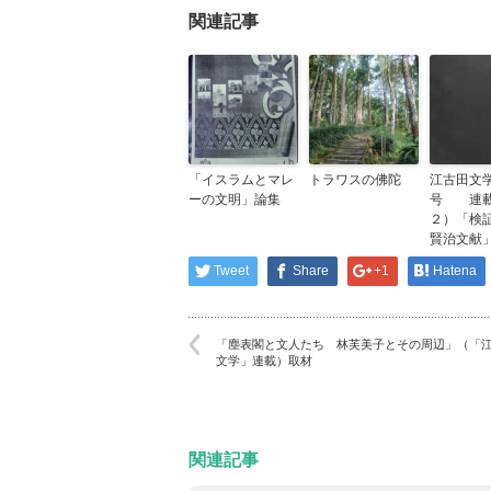
関連記事
「イスラムとマレ
トラワスの佛陀
江古田文
ーの文明」論集
号 連載
２）「検
賢治文献
Tweet
Share
+1
Hatena
「塵表閣と文人たち 林芙美子とその周辺」（「
文学」連載）取材
関連記事