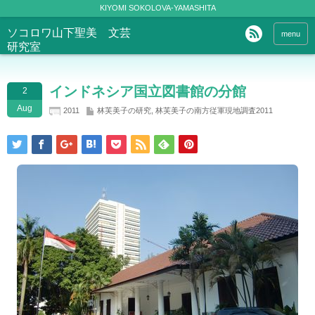
KIYOMI SOKOLOVA-YAMASHITA
ソコロワ山下聖美 文芸
menu
研究室
インドネシア国立図書館の分館
2
Aug
2011
林芙美子の研究
,
林芙美子の南方従軍現地調査2011