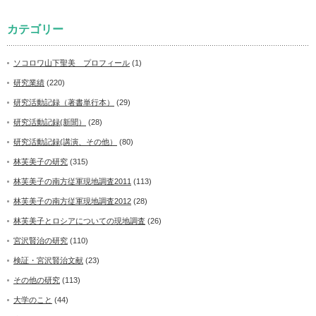
カテゴリー
ソコロワ山下聖美 プロフィール
(1)
研究業績
(220)
研究活動記録（著書単行本）
(29)
研究活動記録(新聞）
(28)
研究活動記録(講演、その他）
(80)
林芙美子の研究
(315)
林芙美子の南方従軍現地調査2011
(113)
林芙美子の南方従軍現地調査2012
(28)
林芙美子とロシアについての現地調査
(26)
宮沢賢治の研究
(110)
検証・宮沢賢治文献
(23)
その他の研究
(113)
大学のこと
(44)