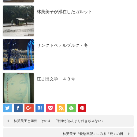
林芙美子が滞在したガルット
サンクトペテルブルク・冬
江古田文学 ４３号
林芙美子と満州 その４ 「戦争があんまり好きぢゃない」
林芙美子『憂愁日記』にみる「死」の日