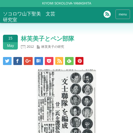
KIYOMI SOKOLOVA-YAMASHITA
ソコロワ山下聖美 文芸
menu
研究室
林芙美子とペン部隊
15
May
2012
林芙美子の研究